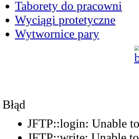
Taborety do pracowni
Wyciągi protetyczne
Wytwornice pary
Błąd
JFTP::login: Unable to
JFTP::write: Unable t