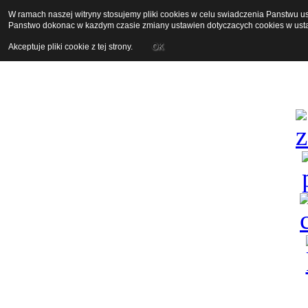
W ramach naszej witryny stosujemy pliki cookies w celu swiadczenia Panstwu 
Panstwo dokonac w kazdym czasie zmiany ustawien dotyczacych cookies w usta
Akceptuje pliki cookie z tej strony.
OK