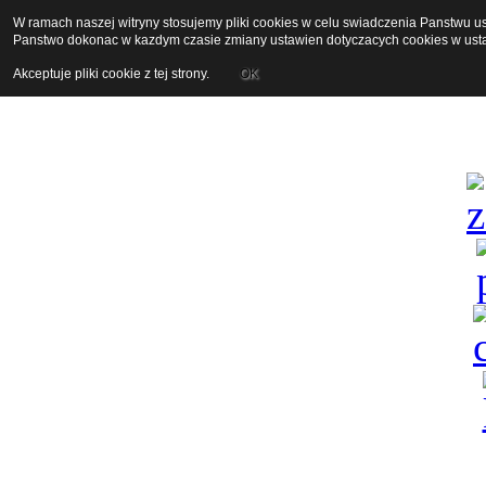
W ramach naszej witryny stosujemy pliki cookies w celu swiadczenia Panstwu 
Panstwo dokonac w kazdym czasie zmiany ustawien dotyczacych cookies w usta
Akceptuje pliki cookie z tej strony.
OK