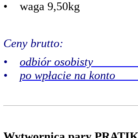
• waga 9,50kg
Ceny brutto:
•
odbiór osobisty 1
•
po wpłacie na konto 
Wytwornica pary PRATI