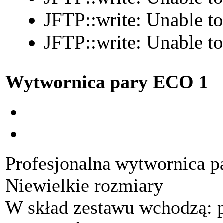
JFTP::write: Unable t
JFTP::write: Unable t
Wytwornica pary ECO 1
Profesjonalna wytwornica p
Niewielkie rozmiary
W skład zestawu wchodzą: p